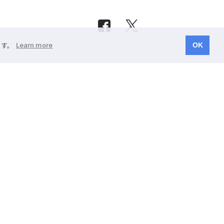
ます。
Learn more
OK
浜松市中央区有玉南町1858
スの登録商標です。