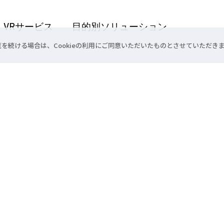
VRサービス
目的別ソリューション
閲覧を続ける場合は、Cookieの利用にご同意いただいたものとさせていただき
デモ体験お申込み
プライバシーポリシー
浜松本社
053-478-3388
 平富ビル6F
〒431-3122 静岡県
VRシアター®、サイクリングVR®、空飛ぶ魔法のほうき®は株式会社クロスデバイ