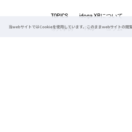
TOPICS
idoga XRについて
当webサイトではCookieを使用しています。このままwebサイトの
導入事例
FAQ
コラム
E-COMMERCE
HOMIDO Store
東京支社
03-3291-2388
〒101-0047 東京都千代田区内神田1-10-1
© CROSSDEVICE Co., Ltd. ALL RIGHT RESERVED.
仮想眼鏡°® 、idoga®、プロジェクション