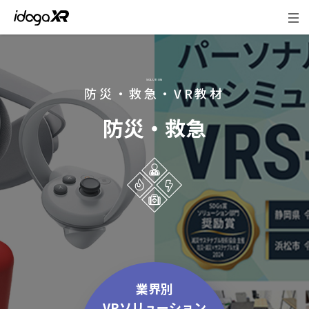
地方創生・観光
SOLUTION
防災・救急・VR教材
防災・救急
業界別
VRソリューション