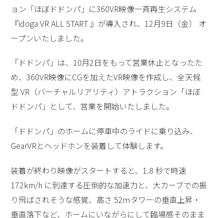
ョン「ほぼドドンパ」に360VR映像一斉再生システム
『idoga VR ALL START 』が導入され、12月9日（金） オ
ープンいたしました。
「ドドンパ」は、10月2日をもって営業休止となったた
め、360VR映像にCGを加えたVR映像を作成し、全天候
型 VR（バーチャルリアリティ）アトラクション「ほぼ
ドドンパ」として、営業を開始いたしました。
「ドドンパ」のホームに停車中のライドに乗り込み、
GearVRとヘッドホンを装着して体験します。
装着が終わり映像がスタートすると、1.8 秒で時速
172km/h に到達する圧倒的な加速力と、大カーブでの振
り飛ばされそうな感覚、高さ 52ｍタワーの垂直上昇・
垂直落下など、ホームにいながらにして臨場感そのまま