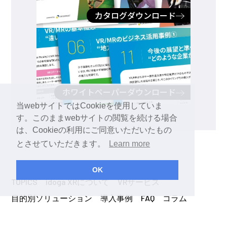
カタログダウンロード
ホワイトペーパーダウンロード
当webサイトではCookieを使用していま
す。このままwebサイトの閲覧を続ける場合
は、Cookieの利用にご同意いただいたもの
とさせていただきます。
Learn more
OK
TOPICS
idoga XRについて
VRサービス
目的別ソリューション
導入事例
FAQ
コラム
E-COMMERCE
HOMIDO Store
デモ体験お申込み
プライバシーポリシー