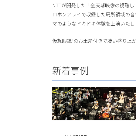
NTTが開発した「全天球映像の視聴
ロホンアレイで収録した局所領域の音
マのようなドキドキ体験を上演いたし
仮想眼鏡°のお土産付きで凄い盛り上
新着事例