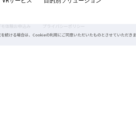
VRサービス
目的別ソリューション
デモ体験お申込み
プライバシーポリシー
閲覧を続ける場合は、Cookieの利用にご同意いただいたものとさせていただき
浜松本社
053-478-3388
 平富ビル6F
〒431-3122 静岡県
VRシアター®、サイクリングVR®、空飛ぶ魔法のほうき®は株式会社クロスデバイ