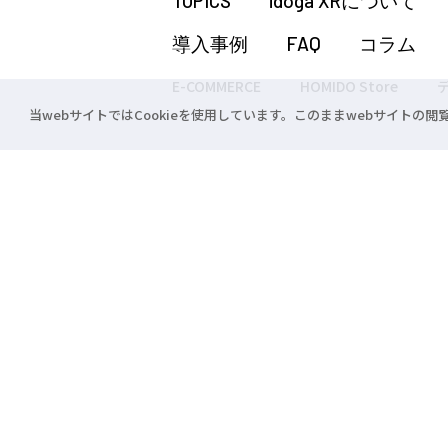
TOPICS
idoga XRについて
導入事例
FAQ
コラム
E-COMMERCE
HOMIDO Store
当webサイトではCookieを使用しています。このままwebサイトの
東京支社
03-3291-2388
〒101-0047 東京都千代田区内神田1-10-1
© CROSSDEVICE Co., Ltd. ALL RIGHT RESERVED.
仮想眼鏡°® 、idoga®、プロジェクション