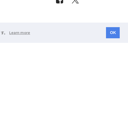
ます。
Learn more
OK
浜松市中央区有玉南町1858
スの登録商標です。