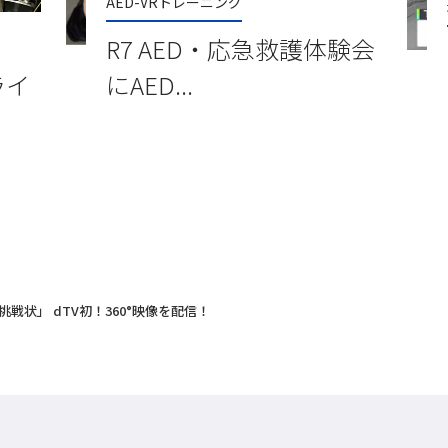
AED-VRトレーニング
R7 AED・応急救護体験会
にAED...
」ライ
戦状」 dTV初！360°映像を配信！