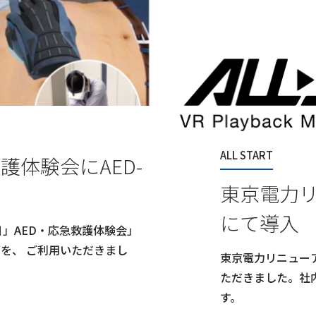
ALL START
救護体験会にAED-
東京電力
にて導入
日」AED・応急救護体験会」
グを、 ご利用いただきまし
東京電力リニューアブ
ただきました。社
す。