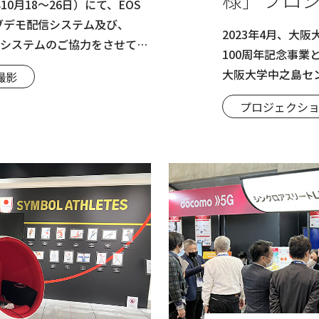
23年10月18～26日）にて、EOS
ーを導入
イブデモ配信システム及び、
2023年4月、大
再生システムのご協力をさせてい
100周年記念事
大阪大学中之島セ
撮影
ティブ （SSI）
プロジェクショ
ターが導入されま